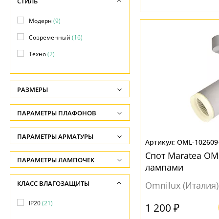
СТИЛЬ
Модерн
(9)
Современный
(16)
Техно
(2)
РАЗМЕРЫ
Высота, см
ПАРАМЕТРЫ ПЛАФОНОВ
-
ФОРМА ПЛАФОНА
ПАРАМЕТРЫ АРМАТУРЫ
Глубина, см
OML-102609
-
Призма
(2)
Спот Maratea OML
ЦВЕТ АРМАТУРЫ
ПАРАМЕТРЫ ЛАМПОЧЕК
лампами
Ширина, см
Сфера
(2)
Количество ламп
Белый
(14)
КЛАСС ВЛАГОЗАЩИТЫ
-
Omnilux (Италия)
Цилиндр
(19)
-
Хром
(3)
Диаметр, см
IP20
(21)
Шар
(1)
1 200 ₽
Общая мощность ламп
Черный
(7)
-