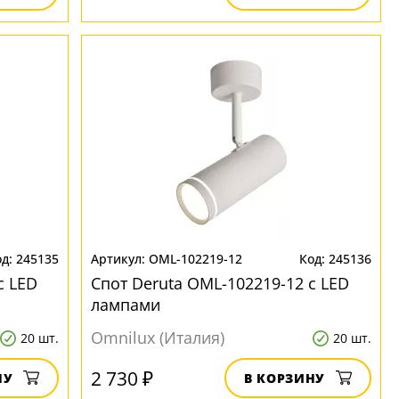
245135
OML-102219-12
245136
с LED
Спот Deruta OML-102219-12 с LED
лампами
Omnilux (Италия)
20 шт.
20 шт.
2 730 ₽
НУ
В КОРЗИНУ