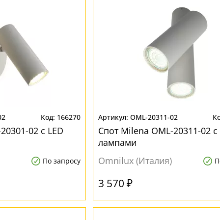
02
166270
OML-20311-02
20301-02 с LED
Спот Milena OML-20311-02 с
лампами
Omnilux (Италия)
По запросу
П
3 570 ₽