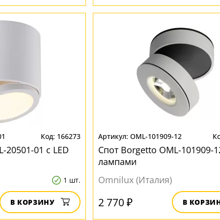
01
166273
OML-101909-12
L-20501-01 с LED
Спот Borgetto OML-101909-1
лампами
Omnilux (Италия)
1 шт.
2 770 ₽
В КОРЗИНУ
В КОРЗИ