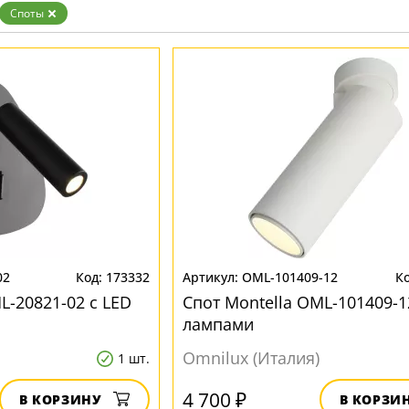
Золото
Споты
Прозрачные
Хром
Черные
02
173332
OML-101409-12
ML-20821-02 с LED
Спот Montella OML-101409-1
лампами
Omnilux (Италия)
1 шт.
4 700 ₽
В КОРЗИНУ
В КОРЗИ