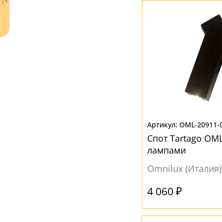
Ваш регион:
Москва
+7 (800) 775-63-32
- бесплатно по России
OML-20911-
+7 (495) 255-03-21
Спот Tartago OML
- бесплатная доставка
лампами
Omnilux (Италия)
4 060 ₽