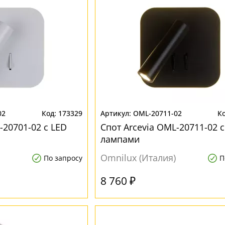
02
173329
OML-20711-02
-20701-02 с LED
Спот Arcevia OML-20711-02 с
лампами
Omnilux (Италия)
По запросу
П
8 760 ₽