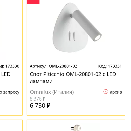
173330
OML-20801-02
173331
 LED
Спот Piticchio OML-20801-02 с LED
лампами
Omnilux (Италия)
о запросу
архив
8 376 ₽
6 730 ₽