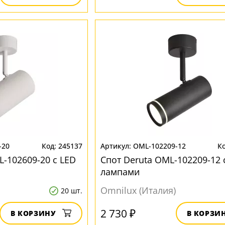
-20
245137
OML-102209-12
-102609-20 с LED
Спот Deruta OML-102209-12 
лампами
Omnilux (Италия)
20 шт.
2 730 ₽
В КОРЗИНУ
В КОРЗИ