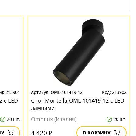
213901
OML-101419-12
213902
2 с LED
Спот Montella OML-101419-12 с LED
лампами
Omnilux (Италия)
20 шт.
20 шт.
4 420 ₽
НУ
В КОРЗИНУ