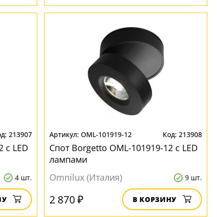
213907
OML-101919-12
213908
2 с LED
Спот Borgetto OML-101919-12 с LED
лампами
Omnilux (Италия)
4 шт.
9 шт.
2 870 ₽
НУ
В КОРЗИНУ