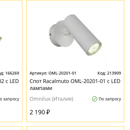
166269
OML-20201-01
213909
2 с LED
Спот Racalmuto OML-20201-01 с LED
лампами
Omnilux (Италия)
о запросу
По запросу
2 190 ₽