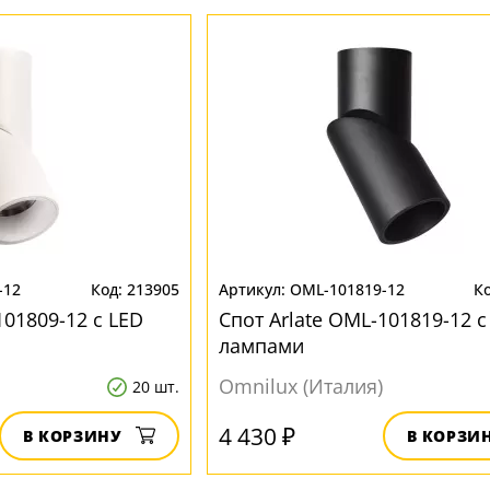
-12
213905
OML-101819-12
101809-12 с LED
Спот Arlate OML-101819-12 с
лампами
Omnilux (Италия)
20 шт.
4 430 ₽
В КОРЗИНУ
В КОРЗИ