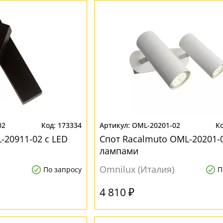
02
173334
OML-20201-02
-20911-02 с LED
Спот Racalmuto OML-20201-0
лампами
Omnilux (Италия)
По запросу
П
4 810 ₽