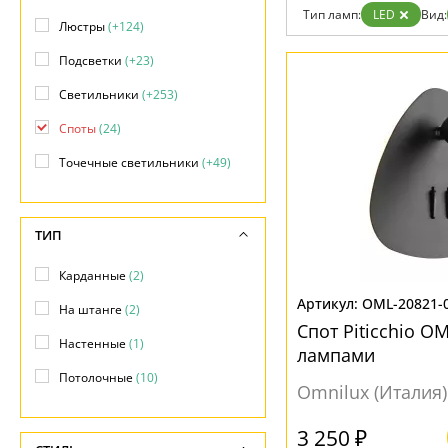
Дизайнерам
Тип ламп:
LED
Вид:
Люстры
(+124)
Бренды
Контакты
Подсветки
(+23)
Светильники
(+253)
Споты
(24)
Точечные светильники
(+49)
ТИП
Карданные
(2)
OML-20821-
На штанге
(2)
Спот Piticchio O
Настенные
(1)
лампами
Потолочные
(10)
Omnilux (Италия)
3 250 ₽