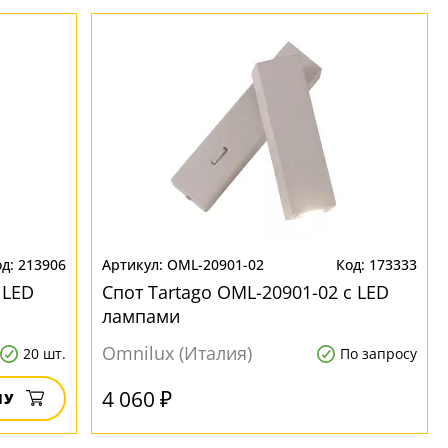
213906
OML-20901-02
173333
 LED
Спот Tartago OML-20901-02 с LED
лампами
Omnilux (Италия)
20 шт.
По запросу
4 060 ₽
НУ