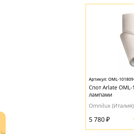
ЦВЕТ ПЛАФОНОВ
Белый
(17)
Черный
(7)
OML-101809
Спот Arlate OML-
лампами
Omnilux (Италия)
5 780 ₽