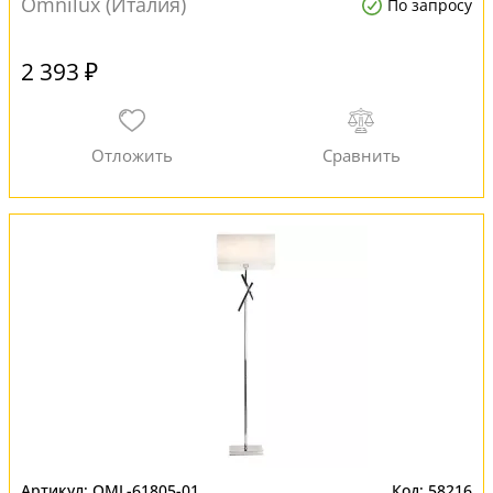
Omnilux (Италия)
По запросу
2 393 ₽
OML-61805-01
58216