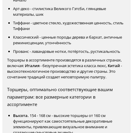
начало
Арт-деко - стилистика Великого Гэтсби, глянцевые
материалы, шик
Тиффани - цветное стекло, художественная ценность, стиль
Тиффани
Классический - ценные породы дерева и бархат, античные
реминисценции, утончённость
Прованс - лавандовые нотки, потёртость, рустикальность
Торшеры в ассортименте производятся в различных странах,
включая:
Италия
- безупречная эстетика класса люкс,
Китай
-
высокотехнологичное производство и другие страны. Это
сочетание традиций создает неповторимую палитру.
Торшеры, оптимально соответствующие вашим
параметрам: все размерные категории в
ассортименте
Высота.
154 - 168 см - высокие торшеры от 160 см
функционируют как самостоятельные декоративные
элементы, привлекающие визуальное внимание и
создающие смысловые акценты.,