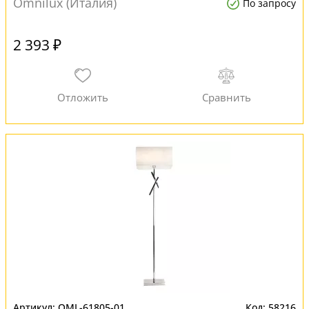
Omnilux (Италия)
По запросу
2 393 ₽
OML-61805-01
58216