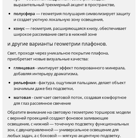
выразительный трехмерный акцент в пространстве,
полусфера
— геометрия полушария символизирует защиту
и создает уютную локальную зону освещения,
конус
— геометрия, расширяющаяся книзу, обеспечивает
широкое рассеивание света в нижней зоне
и другие варианты геометрии плафонов.
Свет, проходя через уникальное покрытие плафона,
приобретает новые визуальные качества:
глянцевая
- имитирует эффект полированного минерала,
добавляя интерьеру драматизма,
рельефная
- фактура, ощутимая пальцами, делает объект
значимым даже без подсветки,
матовая
- смягчает световой поток, создавая комфортное
для глаз рассеянное свечение
Обратите внимание на световую геометрию торшеров: модели
с верхней проекцией создают фоновое заливающее
освещение, с нижней — точечную подсветку функциональных
зон, с двунаправленной — универсальное освещение для
любых задач, а с боковой — мягкую акцентную подсветку.