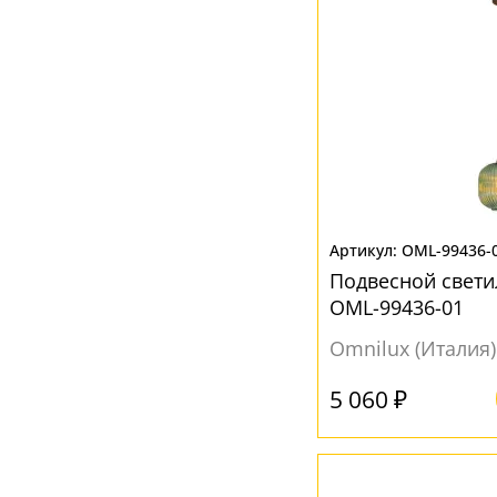
Серебро
(3)
Серый
(40)
Хром
(1)
Черный
(39)
Янтарный
(13)
OML-99436-
Подвесной светил
OML-99436-01
Omnilux (Италия)
5 060 ₽