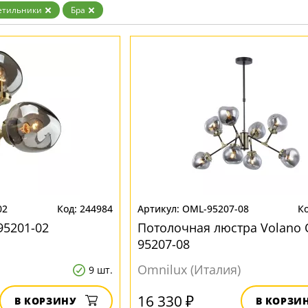
Золото
етильники
Бра
Прозрачные
Хром
Черные
02
244984
OML-95207-08
95201-02
Потолочная люстра Volano 
95207-08
Omnilux (Италия)
9 шт.
16 330 ₽
В КОРЗИНУ
В КОРЗИ