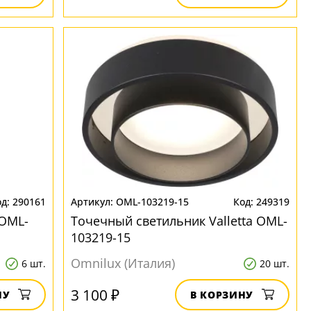
290161
OML-103219-15
249319
 OML-
Точечный светильник Valletta OML-
103219-15
Omnilux (Италия)
6 шт.
20 шт.
3 100 ₽
НУ
В КОРЗИНУ