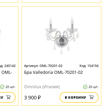
245142
OML-70201-02
154156
s OML-
Бра Valledoria OML-70201-02
Omnilux (Италия)
20 шт.
20 шт.
3 900 ₽
НУ
В КОРЗИНУ