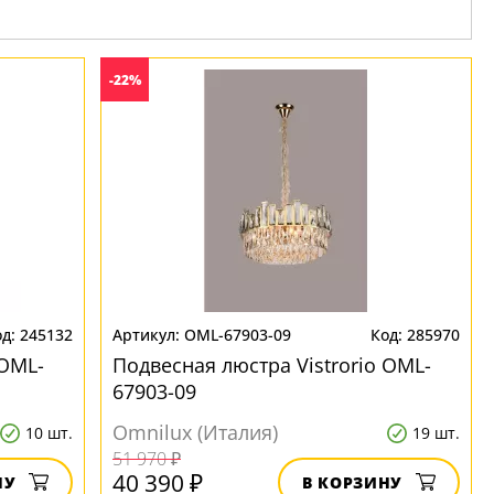
-22%
245132
OML-67903-09
285970
OML-
Подвесная люстра Vistrorio OML-
67903-09
Omnilux (Италия)
10 шт.
19 шт.
51 970 ₽
40 390 ₽
НУ
В КОРЗИНУ