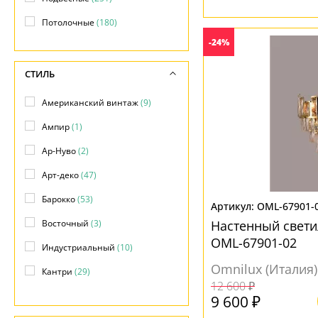
Потолочные
(180)
-24%
СТИЛЬ
Американский винтаж
(9)
Ампир
(1)
Ар-Нуво
(2)
Арт-деко
(47)
Барокко
(53)
OML-67901-
Восточный
(3)
Настенный светил
OML-67901-02
Индустриальный
(10)
Omnilux (Италия)
Кантри
(29)
12 600 ₽
Классический
(272)
9 600 ₽