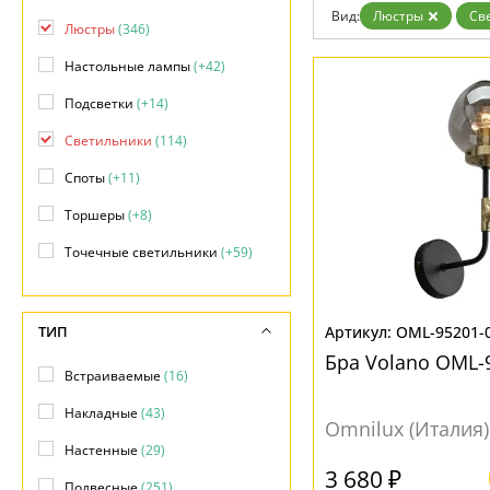
Дизайнерам
Вид:
Люстры
Св
Люстры
(346)
Бренды
Контакты
Настольные лампы
(+42)
Подсветки
(+14)
Светильники
(114)
Споты
(+11)
Торшеры
(+8)
Точечные светильники
(+59)
ТИП
OML-95201-
Бра Volano OML-
Встраиваемые
(16)
Накладные
(43)
Omnilux (Италия)
Настенные
(29)
3 680 ₽
Подвесные
(251)