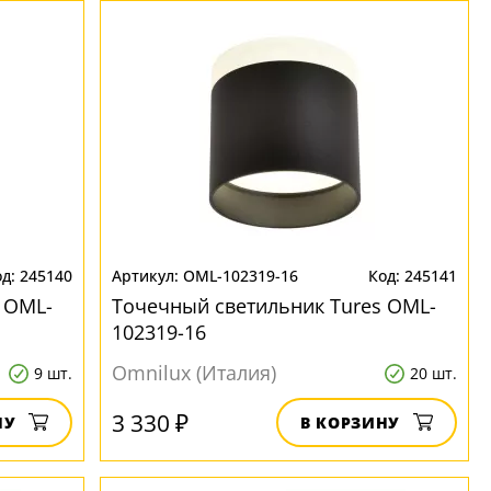
245140
OML-102319-16
245141
 OML-
Точечный светильник Tures OML-
102319-16
Omnilux (Италия)
9 шт.
20 шт.
3 330 ₽
НУ
В КОРЗИНУ