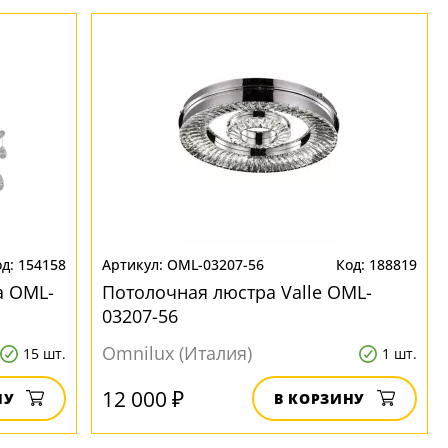
154158
OML-03207-56
188819
a OML-
Потолочная люстра Valle OML-
03207-56
Omnilux (Италия)
15 шт.
1 шт.
12 000 ₽
НУ
В КОРЗИНУ