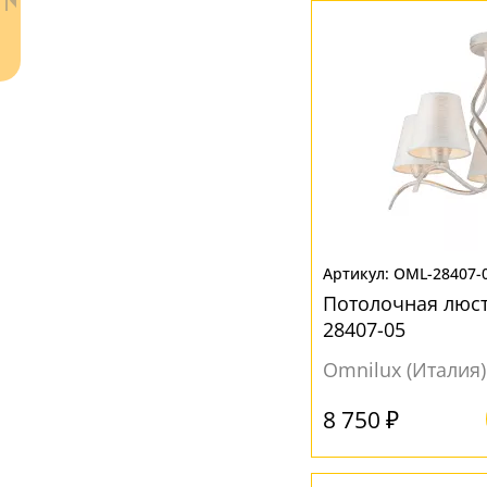
Прозрачный
(2)
Рельефный
(36)
МАТЕРИАЛ
Акрил
(16)
Без плафона
(80)
Металл
(81)
Пластик
(35)
Ваш регион:
Москва
Стекло
(251)
+7 (800) 775-63-32
- бесплатно по России
OML-28407-
Текстиль
(16)
+7 (495) 255-03-21
Потолочная люст
- бесплатная доставка
Ткань
(144)
28407-05
Хрусталь
(48)
Omnilux (Италия)
ЦВЕТ ПЛАФОНОВ
8 750 ₽
Бежевый
(56)