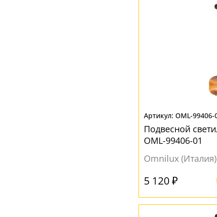
Без плафона
(38)
Белый
(309)
Бирюзовый
(3)
Бронза
(9)
Голубой
(1)
Дымчатый
(2)
Желтый
(13)
OML-99406-
Зеленый
(2)
Подвесной светил
Зеркало
(3)
OML-99406-01
Зеркальный
(3)
Omnilux (Италия)
Коричневый
(11)
5 120 ₽
Прозрачный
(175)
Разноцветный
(19)