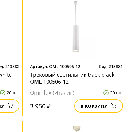
213882
OML-100506-12
213881
white
Трековый светильник track black
OML-100506-12
Omnilux (Италия)
20 шт.
20 шт.
3 950 ₽
НУ
В КОРЗИНУ