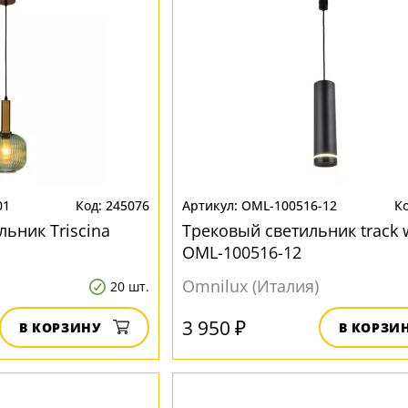
01
245076
OML-100516-12
ьник Triscina
Трековый светильник track 
OML-100516-12
Omnilux (Италия)
20 шт.
3 950 ₽
В КОРЗИНУ
В КОРЗИ