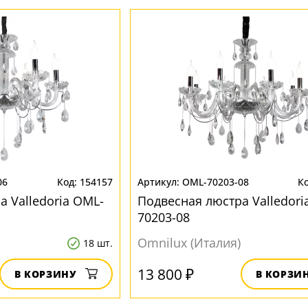
06
154157
OML-70203-08
 Valledoria OML-
Подвесная люстра Valledori
70203-08
Omnilux (Италия)
18 шт.
13 800 ₽
В КОРЗИНУ
В КОРЗИ