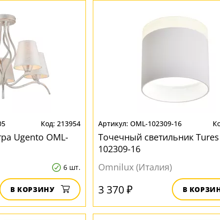
05
213954
OML-102309-16
ра Ugento OML-
Точечный светильник Tures
102309-16
Omnilux (Италия)
6 шт.
3 370 ₽
В КОРЗИНУ
В КОРЗИ