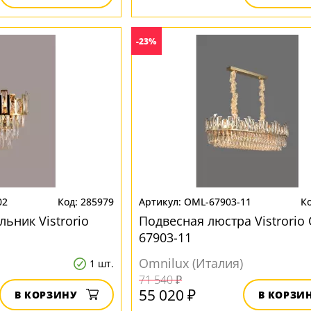
-23%
02
285979
OML-67903-11
ьник Vistrorio
Подвесная люстра Vistrorio
67903-11
Omnilux (Италия)
1 шт.
71 540 ₽
55 020 ₽
В КОРЗИНУ
В КОРЗИ