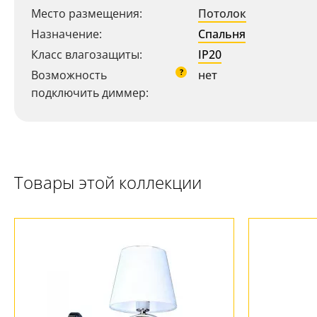
Место размещения:
Потолок
Назначение:
Спальня
Класс влагозащиты:
IP20
?
Возможность
нет
подключить диммер:
Ваш регион:
Москва
+7 (800) 775-63-32
- бесплатно по России
Товары этой коллекции
+7 (495) 255-03-21
- бесплатная доставка