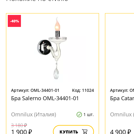
-40%
Артикул: OML-34401-01
Код: 11024
Артикул: O
Бра Salerno OML-34401-01
Бра Cata
Omnilux (Италия)
Omnilux 
1 шт.
3 180 ₽
1 900 ₽
4 900 ₽
КУПИТЬ