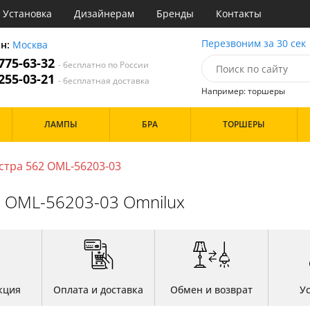
Установка
Дизайнерам
Бренды
Контакты
ы
Перезвоним за 30 сек
он:
Москва
 775-63-32
- бесплатно по России
атегории
 255-03-21
- бесплатная доставка
Например: торшеры
Стиль
Назначение
Дизайн/Форма
ЛАМПЫ
БРА
ТОРШЕРЫ
деко
Гостиная
Вытянутые в длину
точный
Зал
Тарелки
три
Кабинет
Шары
стра 562 OML-56203-03
ссический
Кафе
т
Коридор и прихожая
Особенности
 OML-56203-03 Omnilux
имализм
Кухня
ерн
Офис
ванс
Прихожая
ндинавский
Спальня
Бренд
ременный
фани
OmniLux
Цвет
тек
кция
Оплата и доставка
Обмен и возврат
У
Белые
Бронза