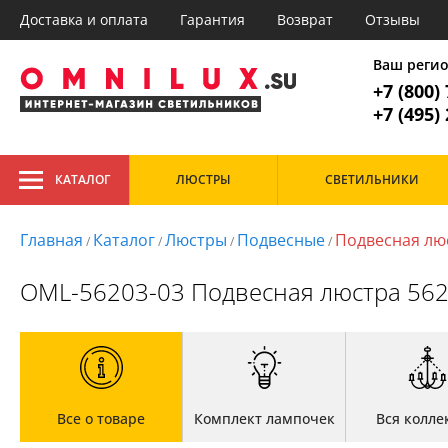
Доставка и оплата
Гарантия
Возврат
Отзывы
Главное меню
1. Люстр
Ваш реги
+7 (800)
Все товары к
1. Люстры
+7 (495)
2. Потолочные
3. Подвесные
Тип
4. Настенные
КАТАЛОГ
ЛЮСТРЫ
СВЕТИЛЬНИКИ
Дизайнерские
Арт-
5. Точечные
Подвесные
Вос
6. Торшеры
Потолочные
Кан
Главная
Каталог
Люстры
Подвесные
Подвесная лю
/
/
/
/
7. Настольные лампы
Рожковые
Кла
Лоф
8. Споты
OML-56203-03 Подвесная люстра 562
Мин
Мод
Про
Ска
Главная
Сов
Доставка и оплата
Тиф
Гарантия
Хай 
Возврат
Все о товаре
Комплект лампочек
Вся колле
Отзывы
Установка