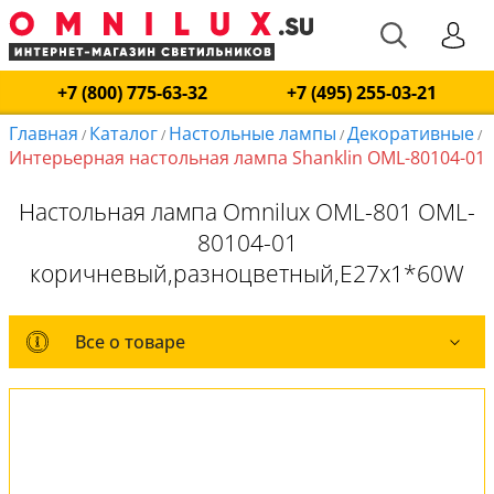
+7 (800) 775-63-32
+7 (495) 255-03-21
Главная
Каталог
Настольные лампы
Декоративные
/
/
/
/
Интерьерная настольная лампа Shanklin OML-80104-01
Настольная лампа Omnilux OML-801 OML-
80104-01
коричневый,разноцветный,E27x1*60W
Все о товаре
Все о товаре
Комплект лампочек