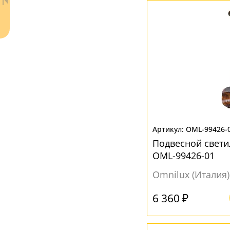
Матовый
(215)
Вниз
(214)
Прозрачный
(1)
Рельефный
(25)
МАТЕРИАЛ
Акрил
(16)
Без плафона
(42)
Металл
(61)
Ваш регион:
Москва
Пластик
(37)
+7 (800) 775-63-32
- бесплатно по России
OML-99426-
Стекло
(117)
+7 (495) 255-03-21
Подвесной светил
- бесплатная доставка
Текстиль
(10)
OML-99426-01
Ткань
(93)
Omnilux (Италия)
Хрусталь
(11)
6 360 ₽
ЦВЕТ ПЛАФОНОВ