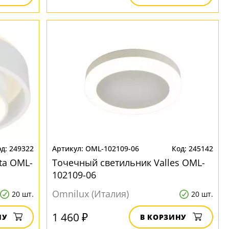
249322
OML-102109-06
245142
ta OML-
Точечный светильник Valles OML-
102109-06
Omnilux (Италия)
20 шт.
20 шт.
1 460 ₽
НУ
В КОРЗИНУ