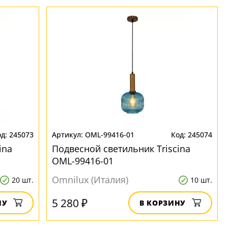
245073
OML-99416-01
245074
ina
Подвесной светильник Triscina
OML-99416-01
Omnilux (Италия)
20 шт.
10 шт.
5 280 ₽
НУ
В КОРЗИНУ