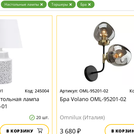
Золото
Настольные лампы
Торшеры
Бра
Прозрачные
Хром
Черные
01
245004
OML-95201-02
стольная лампа
Бра Volano OML-95201-02
-01
Omnilux (Италия)
20 шт.
3 680 ₽
В КОРЗИНУ
В КОРЗИ