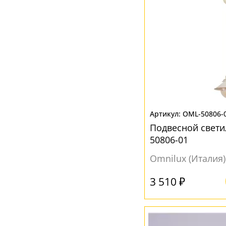
Прозрачный
(66)
Разноцветный
(18)
Серебро
(1)
Серый
(23)
Хром
(1)
Черный
(42)
Янтарный
(2)
OML-50806-
Подвесной свети
50806-01
Omnilux (Италия)
3 510 ₽