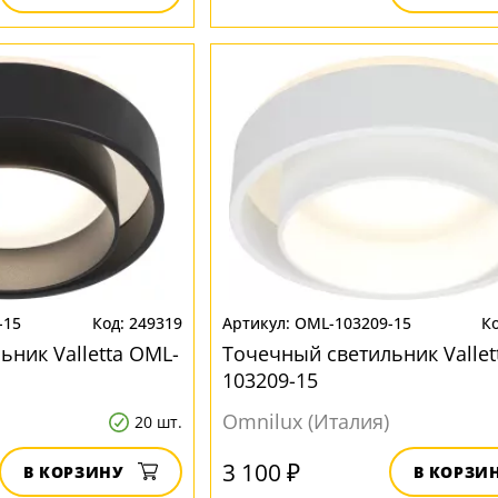
-15
249319
OML-103209-15
ьник Valletta OML-
Точечный светильник Vallet
103209-15
Omnilux (Италия)
20 шт.
3 100 ₽
В КОРЗИНУ
В КОРЗИ