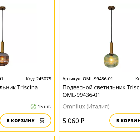
01
245075
OML-99436-01
ьник Triscina
Подвесной светильник Trisc
OML-99436-01
Omnilux (Италия)
15 шт.
5 060 ₽
В КОРЗИНУ
В КОРЗИ