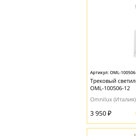
Бежевый
(24)
Без плафона
(20)
Белый
(199)
Бирюзовый
(2)
Бронза
(5)
Голубой
(1)
Дымчатый
(2)
OML-100506
Желтый
(5)
Трековый светиль
Зеленый
(2)
OML-100506-12
Зеркало
(1)
Omnilux (Италия)
Зеркальный
(1)
3 950 ₽
Коричневый
(8)
Красный
(1)