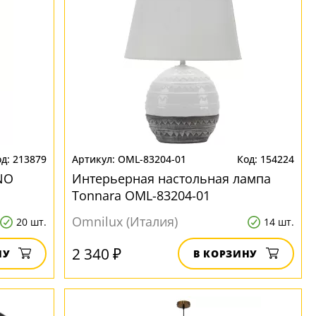
213879
OML-83204-01
154224
NO
Интерьерная настольная лампа
Tonnara OML-83204-01
Omnilux (Италия)
20 шт.
14 шт.
2 340 ₽
НУ
В КОРЗИНУ