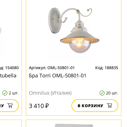
154080
OML-50801-01
188835
tubella
Бра Torri OML-50801-01
Omnilux (Италия)
2 шт.
20 шт.
3 410 ₽
НУ
В КОРЗИНУ