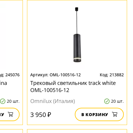
245076
OML-100516-12
213882
ina
Трековый светильник track white
OML-100516-12
Omnilux (Италия)
20 шт.
20 шт.
3 950 ₽
НУ
В КОРЗИНУ