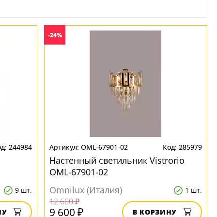
-24%
244984
OML-67901-02
285979
Настенный светильник Vistrorio
OML-67901-02
Omnilux (Италия)
9 шт.
1 шт.
12 600 ₽
9 600 ₽
НУ
В КОРЗИНУ