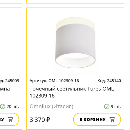
245003
OML-102309-16
245140
ампа
Точечный светильник Tures OML-
102309-16
Omnilux (Италия)
20 шт.
9 шт.
3 370 ₽
НУ
В КОРЗИНУ