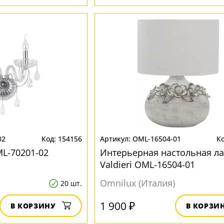
02
154156
OML-16504-01
ML-70201-02
Интерьерная настольная л
Valdieri OML-16504-01
Omnilux (Италия)
20 шт.
1 900 ₽
В КОРЗИНУ
В КОРЗИ