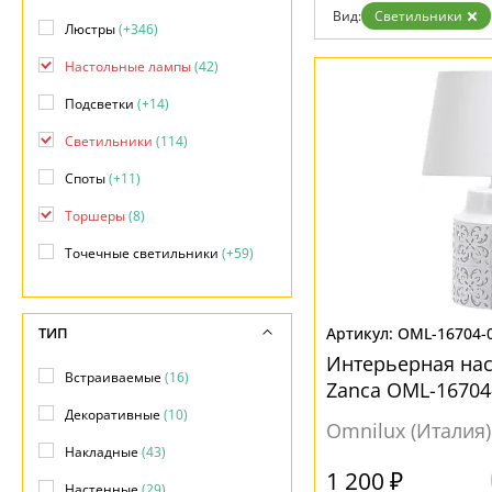
Дизайнерам
Вид:
Светильники
Люстры
(+346)
Бренды
Контакты
Настольные лампы
(42)
Подсветки
(+14)
Светильники
(114)
Споты
(+11)
Торшеры
(8)
Точечные светильники
(+59)
ТИП
OML-16704-
Интерьерная на
Встраиваемые
(16)
Zanca OML-16704
Декоративные
(10)
Omnilux (Италия)
Накладные
(43)
1 200 ₽
Настенные
(29)