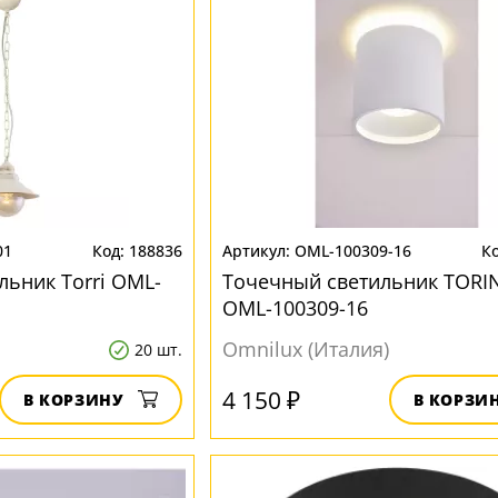
01
188836
OML-100309-16
льник Torri OML-
Точечный светильник TORI
OML-100309-16
Omnilux (Италия)
20 шт.
4 150 ₽
В КОРЗИНУ
В КОРЗИ