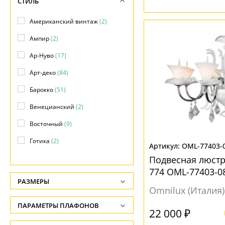
СТИЛЬ
Американский винтаж
(2)
Ампир
(2)
Ар-Нуво
(17)
Арт-деко
(84)
Барокко
(51)
Венецианский
(2)
Восточный
(9)
Готика
(2)
OML-77403-
Замковый
(13)
Подвесная люстр
774 OML-77403-0
Индустриальный
(3)
РАЗМЕРЫ
Omnilux (Италия)
Кантри
(26)
Высота, см
ПАРАМЕТРЫ ПЛАФОНОВ
Классический
(229)
-
22 000 ₽