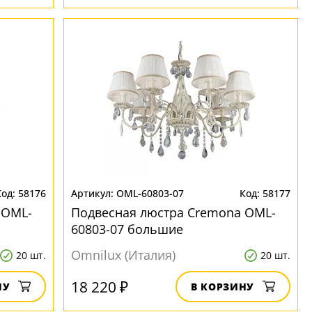
58176
OML-60803-07
58177
 OML-
Подвесная люстра Cremona OML-
60803-07 большие
Omnilux (Италия)
20 шт.
20 шт.
18 220 ₽
НУ
В КОРЗИНУ