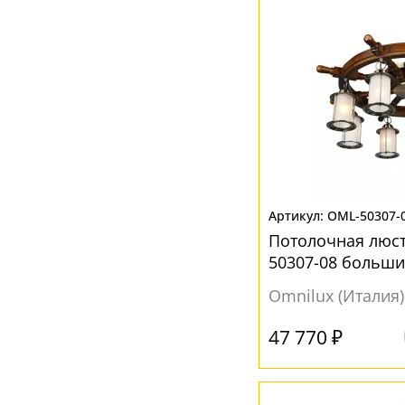
Бронза
(2)
Желтый
(3)
Коричневый
(7)
Прозрачный
(39)
Разноцветный
(7)
Розовый
(4)
Серый
(1)
OML-50307-
Хром
(1)
Потолочная люст
Черный
(3)
50307-08 больши
Omnilux (Италия)
47 770 ₽