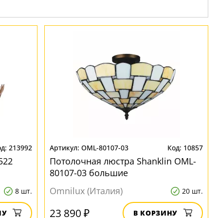
213992
OML-80107-03
10857
522
Потолочная люстра Shanklin OML-
80107-03 большие
Omnilux (Италия)
8 шт.
20 шт.
23 890 ₽
НУ
В КОРЗИНУ