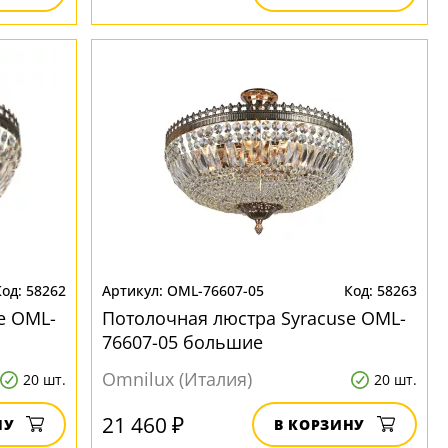
58262
OML-76607-05
58263
e OML-
Потолочная люстра Syracuse OML-
76607-05 большие
Omnilux (Италия)
20 шт.
20 шт.
21 460 ₽
НУ
В КОРЗИНУ