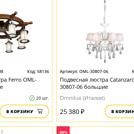
08
58136
OML-30807-06
ра Ferro OML-
Подвесная люстра Catanzar
е
30807-06 большие
Omnilux (Италия)
20 шт.
25 380 ₽
В КОРЗИНУ
В КОРЗИ
-30%