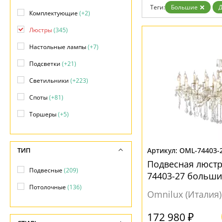
Дизайнерам
Теги:
Большие
Д
Комплектующие
(+2)
Бренды
Контакты
Люстры
(345)
Настольные лампы
(+7)
Подсветки
(+21)
Светильники
(+223)
Споты
(+81)
Торшеры
(+5)
ТИП
OML-74403-
Подвесная люстр
Подвесные
(209)
74403-27 больши
Потолочные
(136)
Omnilux (Италия)
172 980 ₽