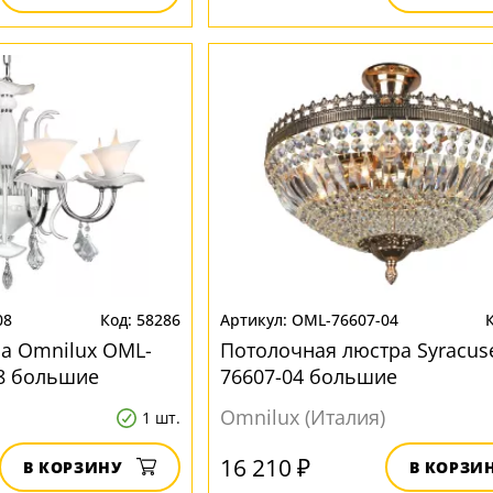
08
58286
OML-76607-04
а Omnilux OML-
Потолочная люстра Syracus
8 большие
76607-04 большие
Omnilux (Италия)
1 шт.
16 210 ₽
В КОРЗИНУ
В КОРЗИ