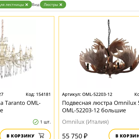
Золото
ля лестницы
Вид:
Люстры
Прозрачные
Хром
Черные
27
154181
OML-52203-12
а Taranto OML-
Подвесная люстра Omnilux 
е
OML-52203-12 большие
Omnilux (Италия)
1 шт.
55 750 ₽
В КОРЗИНУ
В КОРЗИ