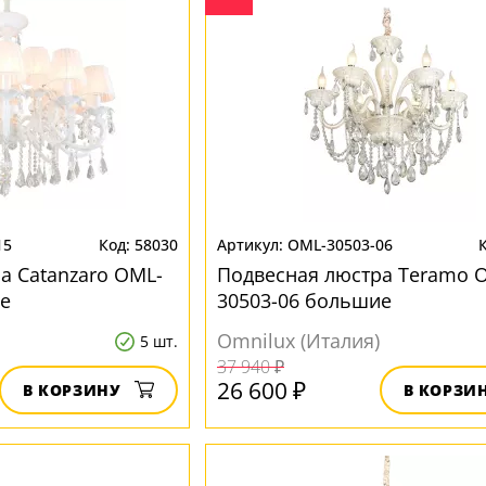
15
58030
OML-30503-06
а Catanzaro OML-
Подвесная люстра Teramo 
е
30503-06 большие
Omnilux (Италия)
5 шт.
37 940 ₽
26 600 ₽
В КОРЗИНУ
В КОРЗИ