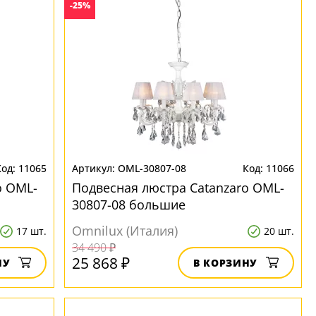
-25%
11065
OML-30807-08
11066
o OML-
Подвесная люстра Catanzaro OML-
30807-08 большие
Omnilux (Италия)
17 шт.
20 шт.
34 490 ₽
25 868 ₽
НУ
В КОРЗИНУ