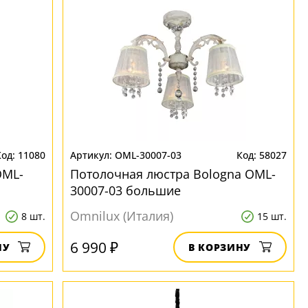
11080
OML-30007-03
58027
OML-
Потолочная люстра Bologna OML-
30007-03 большие
Omnilux (Италия)
8 шт.
15 шт.
6 990 ₽
НУ
В КОРЗИНУ