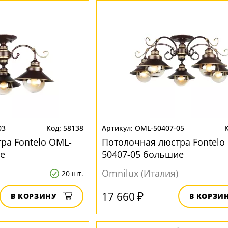
03
58138
OML-50407-05
ра Fontelo OML-
Потолочная люстра Fontelo
е
50407-05 большие
Omnilux (Италия)
20 шт.
17 660 ₽
В КОРЗИНУ
В КОРЗИ