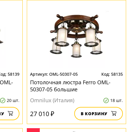
58139
OML-50307-05
58135
 OML-
Потолочная люстра Ferro OML-
50307-05 большие
Omnilux (Италия)
20 шт.
18 шт.
27 010 ₽
НУ
В КОРЗИНУ