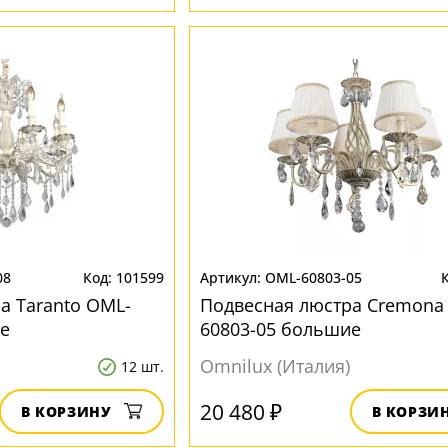
08
101599
OML-60803-05
а Taranto OML-
Подвесная люстра Cremona
е
60803-05 большие
Omnilux (Италия)
12 шт.
20 480 ₽
В КОРЗИНУ
В КОРЗИ