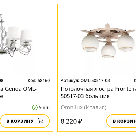
08
58160
OML-50517-03
ра Genoa OML-
Потолочная люстра Fronteir
е
50517-03 большие
Omnilux (Италия)
9 шт.
8 220 ₽
В КОРЗИНУ
В КОРЗИ