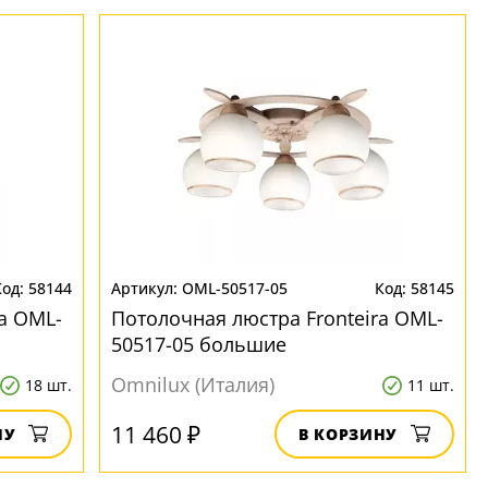
58144
OML-50517-05
58145
a OML-
Потолочная люстра Fronteira OML-
50517-05 большие
Omnilux (Италия)
18 шт.
11 шт.
11 460 ₽
НУ
В КОРЗИНУ