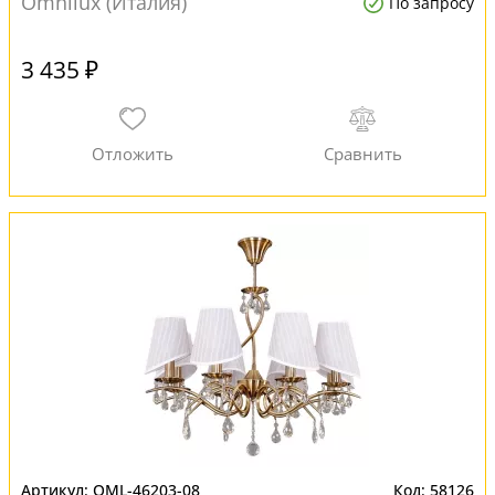
Omnilux (Италия)
По запросу
3 435 ₽
OML-46203-08
58126