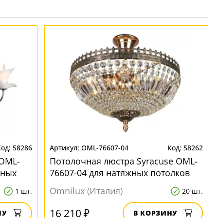
58286
OML-76607-04
58262
 OML-
Потолочная люстра Syracuse OML-
жных
76607-04 для натяжных потолков
Omnilux (Италия)
1 шт.
20 шт.
16 210 ₽
НУ
В КОРЗИНУ