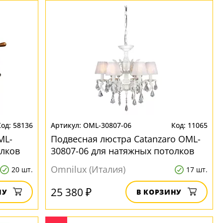
58136
OML-30807-06
11065
ML-
Подвесная люстра Catanzaro OML-
олков
30807-06 для натяжных потолков
Omnilux (Италия)
20 шт.
17 шт.
25 380 ₽
НУ
В КОРЗИНУ