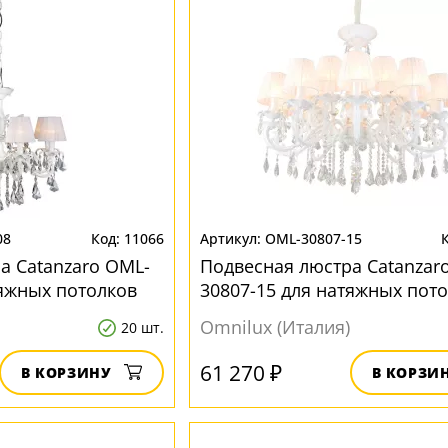
08
11066
OML-30807-15
а Catanzaro OML-
Подвесная люстра Catanzar
тяжных потолков
30807-15 для натяжных пот
Omnilux (Италия)
20 шт.
61 270 ₽
В КОРЗИНУ
В КОРЗИ