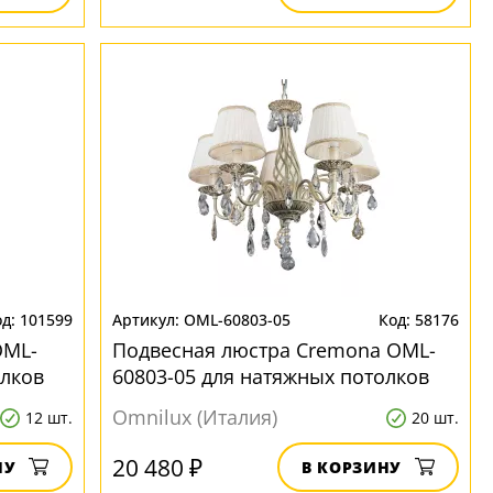
101599
OML-60803-05
58176
OML-
Подвесная люстра Cremona OML-
олков
60803-05 для натяжных потолков
Omnilux (Италия)
12 шт.
20 шт.
20 480 ₽
НУ
В КОРЗИНУ