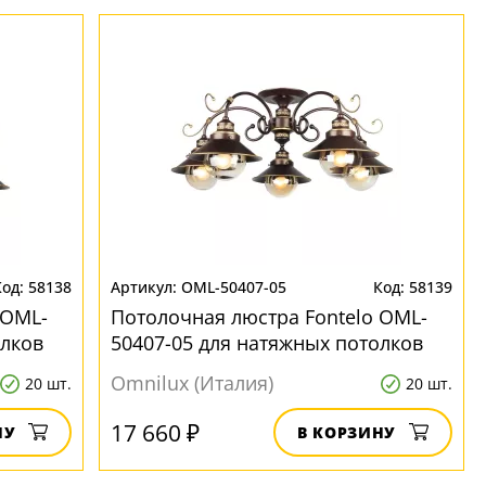
58138
OML-50407-05
58139
 OML-
Потолочная люстра Fontelo OML-
олков
50407-05 для натяжных потолков
Omnilux (Италия)
20 шт.
20 шт.
17 660 ₽
НУ
В КОРЗИНУ