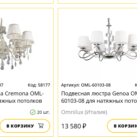
07
58177
OML-60103-08
ра Cremona OML-
Подвесная люстра Genoa O
тяжных потолков
60103-08 для натяжных пот
Omnilux (Италия)
20 шт.
13 580 ₽
В КОРЗИНУ
В КОРЗИ