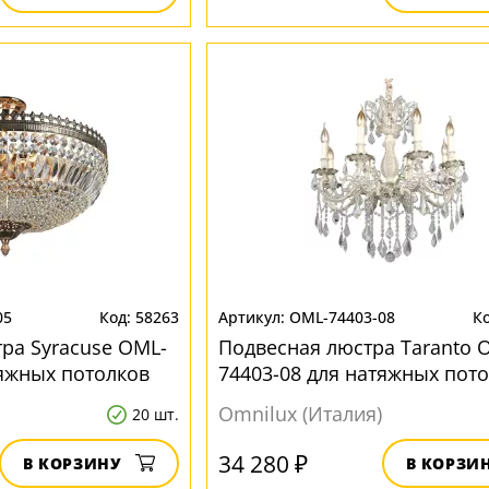
05
58263
OML-74403-08
ра Syracuse OML-
Подвесная люстра Taranto 
тяжных потолков
74403-08 для натяжных пот
Omnilux (Италия)
20 шт.
34 280 ₽
В КОРЗИНУ
В КОРЗИ