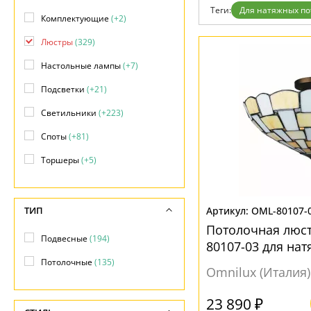
Дизайнерам
Теги:
Для натяжных по
Комплектующие
(+2)
Бренды
Контакты
Люстры
(329)
Настольные лампы
(+7)
Подсветки
(+21)
Светильники
(+223)
Споты
(+81)
Торшеры
(+5)
ТИП
OML-80107-
Потолочная люст
Подвесные
(194)
80107-03 для на
Потолочные
(135)
Omnilux (Италия)
23 890 ₽