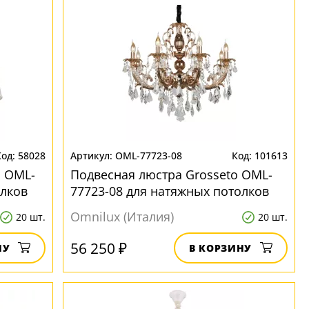
58028
OML-77723-08
101613
a OML-
Подвесная люстра Grosseto OML-
олков
77723-08 для натяжных потолков
Omnilux (Италия)
20 шт.
20 шт.
56 250 ₽
НУ
В КОРЗИНУ