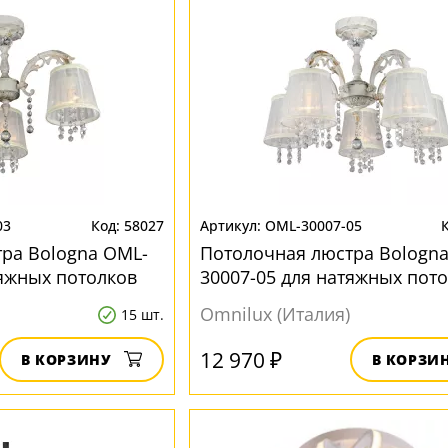
03
58027
OML-30007-05
ра Bologna OML-
Потолочная люстра Bologn
тяжных потолков
30007-05 для натяжных пот
Omnilux (Италия)
15 шт.
12 970 ₽
В КОРЗИНУ
В КОРЗИ