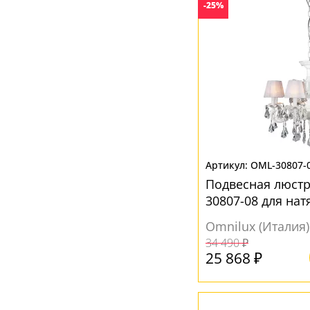
Желтый
(2)
-25%
Коричневый
(6)
Прозрачный
(37)
Разноцветный
(7)
Розовый
(4)
Серый
(1)
Хром
(1)
OML-30807-
Черный
(3)
Подвесная люстр
30807-08 для на
Omnilux (Италия)
34 490 ₽
25 868 ₽