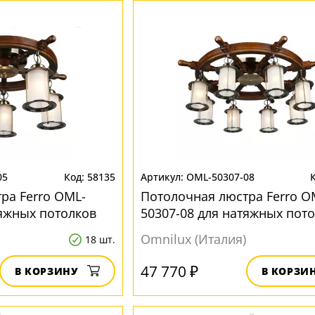
05
58135
OML-50307-08
ра Ferro OML-
Потолочная люстра Ferro O
тяжных потолков
50307-08 для натяжных пот
Omnilux (Италия)
18 шт.
47 770 ₽
В КОРЗИНУ
В КОРЗИ