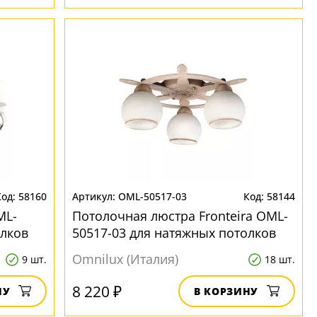
58160
OML-50517-03
58144
ML-
Потолочная люстра Fronteira OML-
олков
50517-03 для натяжных потолков
Omnilux (Италия)
9 шт.
18 шт.
8 220 ₽
НУ
В КОРЗИНУ