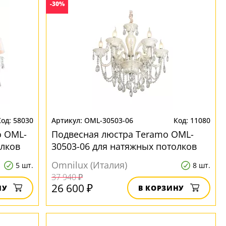
-30%
58030
OML-30503-06
11080
o OML-
Подвесная люстра Teramo OML-
олков
30503-06 для натяжных потолков
Omnilux (Италия)
5 шт.
8 шт.
37 940 ₽
26 600 ₽
НУ
В КОРЗИНУ