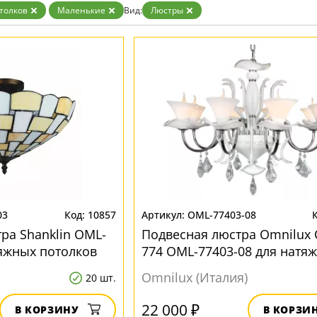
Золото
толков
Маленькие
Вид:
Люстры
Прозрачные
Хром
Черные
03
10857
OML-77403-08
ра Shanklin OML-
Подвесная люстра Omnilux
тяжных потолков
774 OML-77403-08 для натя
потолков
Omnilux (Италия)
20 шт.
22 000 ₽
В КОРЗИНУ
В КОРЗИ