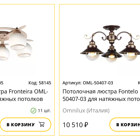
05
58145
OML-50407-03
ра Fronteira OML-
Потолочная люстра Fontelo
тяжных потолков
50407-03 для натяжных пот
Omnilux (Италия)
11 шт.
10 510 ₽
В КОРЗИНУ
В КОРЗИ