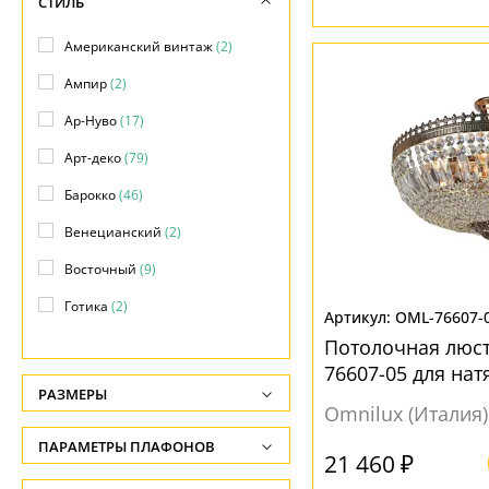
СТИЛЬ
Американский винтаж
(2)
Ампир
(2)
Ар-Нуво
(17)
Арт-деко
(79)
Барокко
(46)
Венецианский
(2)
Восточный
(9)
Готика
(2)
OML-76607-
Замковый
(13)
Потолочная люст
76607-05 для на
Индустриальный
(3)
РАЗМЕРЫ
Omnilux (Италия)
Кантри
(25)
Высота, см
ПАРАМЕТРЫ ПЛАФОНОВ
Классический
(217)
-
21 460 ₽